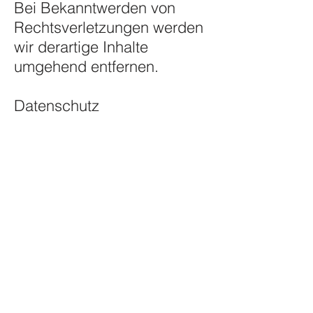
Bei Bekanntwerden von
Rechtsverletzungen werden
wir derartige Inhalte
umgehend entfernen.
Datenschutz
Die Nutzung unserer
Webseite ist in der Regel
ohne Angabe
personenbezogener Daten
möglich. Soweit auf unseren
Seiten personenbezogene
Daten (beispielsweise
Name, Anschrift oder E-Mail-
Adressen) erhoben werden,